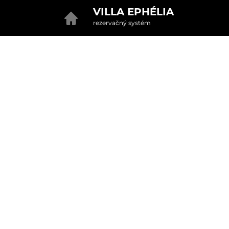
VILLA EPHÉLIA
rezervačný systém
2. Doplnkové služby
u
rte
Pr